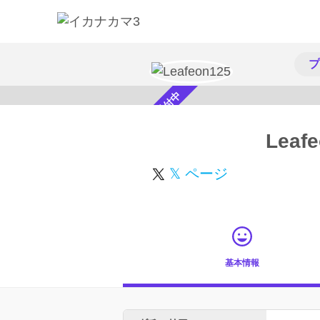
プ
スカウト受付中
Leaf
𝕏 ページ
基本情報