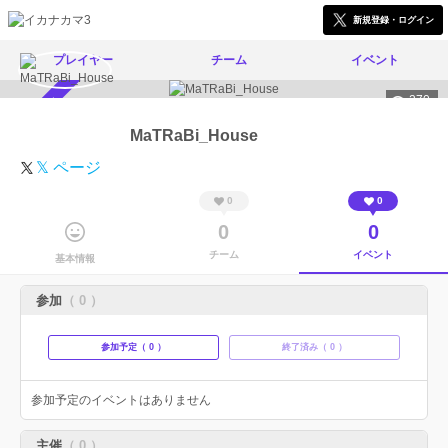
新規登録・ログイン
プレイヤー
チーム
イベント
270
スカウト受付中
MaTRaBi_House
𝕏 ページ
0
0
0
0
チーム
イベント
基本情報
参加
（ 0 ）
参加予定（ 0 ）
終了済み（ 0 ）
参加予定のイベントはありません
主催
（ 0 ）