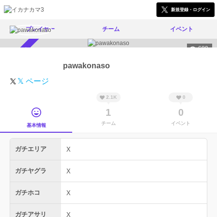
新規登録・ログイン
プレイヤー
チーム
イベント
689
スカウト受付中
pawakonaso
𝕏 ページ
2.1K
0
1
0
チーム
イベント
基本情報
ガチエリア
X
ガチヤグラ
X
ガチホコ
X
ガチアサリ
X