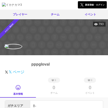
新規登録・ログイン
プレイヤー
チーム
イベント
793
スカウト受付中
pppgloval
𝕏 ページ
0
0
0
0
チーム
イベント
基本情報
ガチエリア
B-