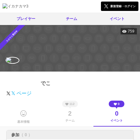
新規登録・ログイン
プレイヤー
チーム
イベント
759
スカウト受付中
でこ
𝕏 ページ
112
0
2
0
チーム
イベント
基本情報
参加
（ 0 ）