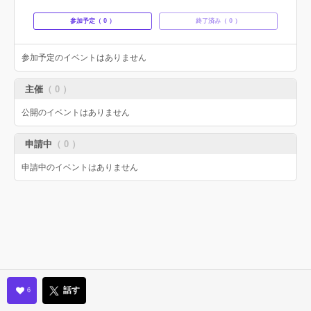
参加予定（ 0 ）
終了済み（ 0 ）
参加予定のイベントはありません
主催
（ 0 ）
公開のイベントはありません
申請中
（ 0 ）
申請中のイベントはありません
話す
6