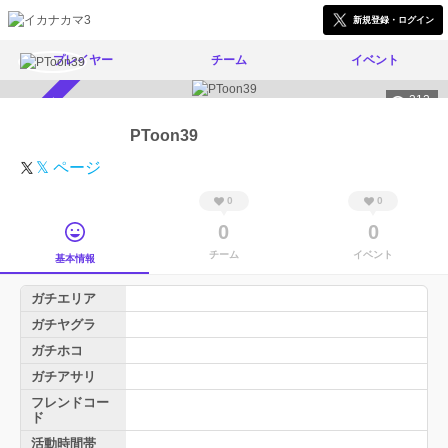
新規登録・ログイン
プレイヤー
チーム
イベント
312
スカウト受付中
PToon39
𝕏 ページ
0
0
0
0
チーム
イベント
基本情報
ガチエリア
ガチヤグラ
ガチホコ
ガチアサリ
フレンドコー
ド
活動時間帯