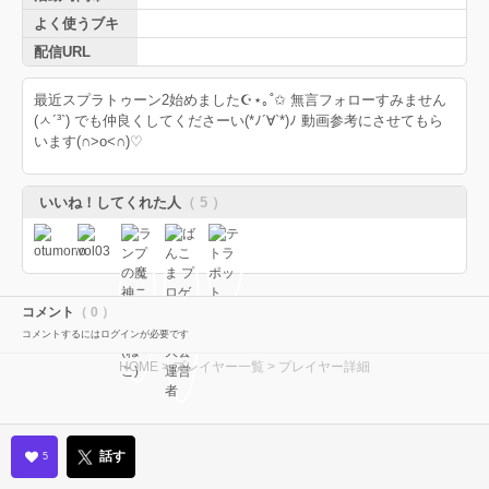
よく使うブキ
配信URL
最近スプラトゥーン2始めました☪︎⋆｡˚✩ 無言フォローすみません
(ㅅ´³`) でも仲良くしてくださーい(*ﾉ´∀`*)ﾉ 動画参考にさせてもら
います(∩˃o˂∩)♡
いいね！してくれた人
（ 5 ）
コメント
（ 0 ）
コメントするにはログインが必要です
HOME
>
プレイヤー一覧
> プレイヤー詳細
話す
5