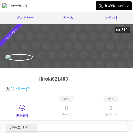
新規登録・ログイン
プレイヤー
チーム
イベント
319
スカウト受付中
Hiroki021483
𝕏 ページ
0
0
0
0
チーム
イベント
基本情報
ガチエリア