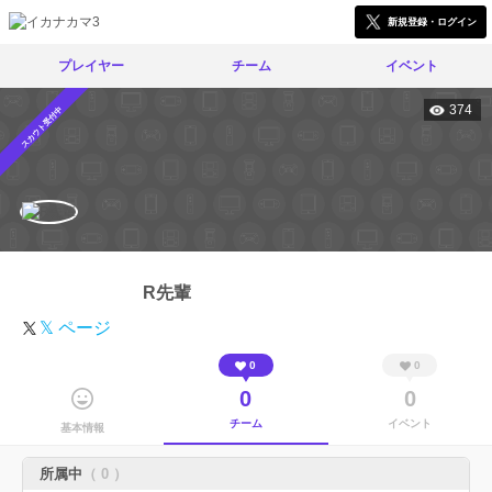
新規登録・ログイン
プレイヤー
チーム
イベント
374
スカウト受付中
R先輩
𝕏 ページ
0
0
0
0
チーム
イベント
基本情報
所属中
（ 0 ）