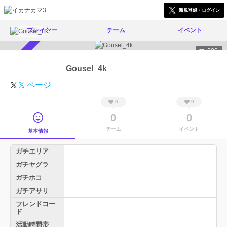
新規登録・ログイン
プレイヤー
チーム
イベント
290
スカウト受付中
Gousel_4k
𝕏 ページ
0
0
0
0
チーム
イベント
基本情報
ガチエリア
ガチヤグラ
ガチホコ
ガチアサリ
フレンドコー
ド
活動時間帯