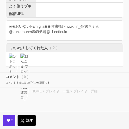
よく使うブキ
配信URL
❀❀おいないFamiglia❀❀お嬢様@huukiiin_4k妹ちゃん
@kunkitsune4649弟君@_Lentinula
いいね！してくれた人
（ 2 ）
コメント
（ 0 ）
コメントするにはログインが必要です
HOME
>
プレイヤー一覧
> プレイヤー詳細
話す
2