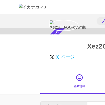
プ
スカウト受付中
Xez2
𝕏 ページ
基本情報