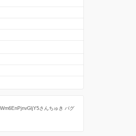
EnPjnvGljY5さんちゅき バグ