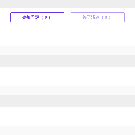
参加予定（ 0 ）
終了済み（ 0 ）