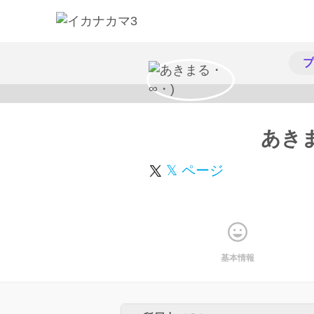
プ
あきま
𝕏 ページ
基本情報