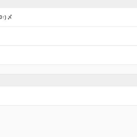
0↑) 〆