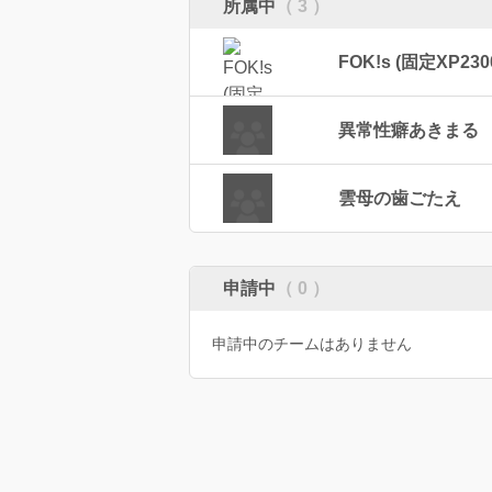
所属中
（ 3 ）
FOK!s (固定XP230
異常性癖あきまる
雲母の歯ごたえ
申請中
（ 0 ）
申請中のチームはありません