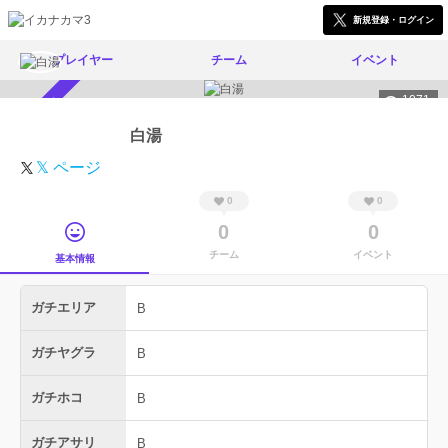
新規登録・ログイン
プレイヤー
チーム
イベント
1071
スカウト受付中
白湯
𝕏 ページ
0
0
0
0
チーム
イベント
基本情報
ガチエリア
B
ガチヤグラ
B
ガチホコ
B
ガチアサリ
B