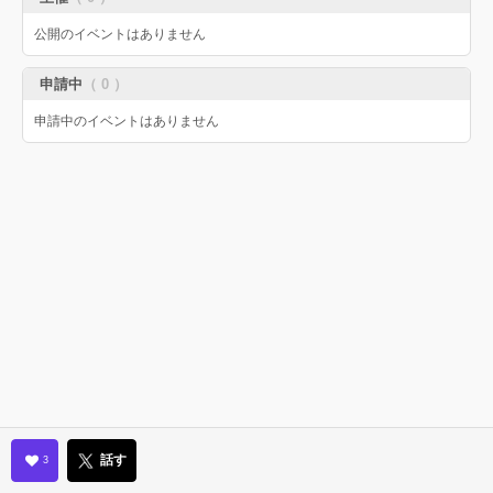
公開のイベントはありません
申請中
（ 0 ）
申請中のイベントはありません
話す
3