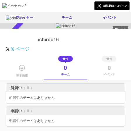
新規登録・ログイン
プレイヤー
チーム
イベント
261
スカウト受付中
ichiroo16
𝕏 ページ
0
0
0
0
チーム
イベント
基本情報
所属中
（ 0 ）
所属中のチームはありません
申請中
（ 0 ）
申請中のチームはありません