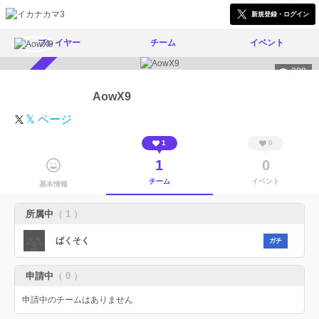
新規登録・ログイン
プレイヤー
チーム
イベント
388
スカウト受付中
AowX9
𝕏 ページ
1
0
1
0
チーム
イベント
基本情報
所属中
（ 1 ）
ばくそく
ガチ
申請中
（ 0 ）
申請中のチームはありません