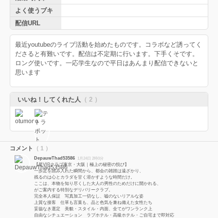
よく使うブキ
配信URL
最近youtubeのライブ活動を始めたものです。コラボなど誘ってく
ださると有難いです。配信は不定期に行います。下手くそです。
ロング使いです。一応学生なので平日はあんまり配信できないと
思います
いいね！してくれた人
（ 2 ）
コメント
（ 1 ）
DepauwThad53586
1月24日 2時0分
【星VIPクラブ東京・大阪｜極上の秘密の悦び】
一歩足を踏み入れた瞬間から、都会の雑踏は遠ざかり、
残るのは心とカラダを甘く溶かすような時間だけ。
ここは、本物を知り尽くした大人の男性のためだけに開かれる、
がご案内する特別なデリバリークラブ。
完全本人保証 写真加工一切なし、嘘のないリアルな姿
上質な接客 仕草も言葉も、品と色気を兼ね備えた女性たち
妥協なき選定 美貌・スタイル・内面、全てがワンランク上
自由なシチュエーション ラブホテル・高級ホテル・ご自宅まで即対応