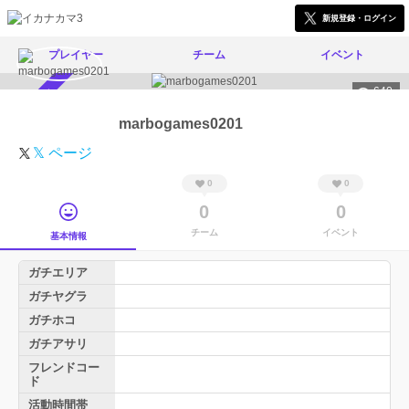
新規登録・ログイン
プレイヤー
チーム
イベント
640
スカウト受付中
marbogames0201
𝕏 ページ
0
0
0
0
チーム
イベント
基本情報
ガチエリア
ガチヤグラ
ガチホコ
ガチアサリ
フレンドコー
ド
活動時間帯