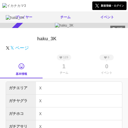
新規登録・ログイン
プレイヤー
チーム
イベント
445
スカウト受付中
haku_3K
𝕏 ページ
129
0
1
0
チーム
イベント
基本情報
ガチエリア
X
ガチヤグラ
X
ガチホコ
X
ガチアサリ
X