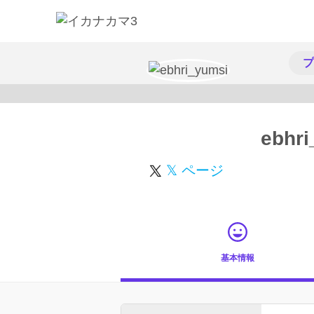
プ
ebhri
𝕏 ページ
基本情報