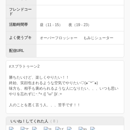
フレンドコー
ド
活動時間帯
昼（11 - 15）
夜（19 - 23）
よく使うブキ
オーバーフロッシャー
もみじシューター
配信URL
♯スプラトゥーン2
勝ちたいけど、楽しくやりたい！！
終始、笑顔包まれるような空気でやりたい♡(๑¯꒳¯๑)
味方も、相手も褒められるような人になりたい、、、いつも思い
やりを忘れずに･:*+.(( °ω° ))/.:+
人のことを悪く言う人、、、苦手です！！
いいね！してくれた人
（ 8 ）