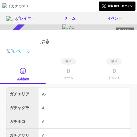
新規登録・ログイン
プレイヤー
チーム
イベント
1189
スカウト受付中
ぶる
𝕏 ページ
0
0
0
0
チーム
イベント
基本情報
ガチエリア
A-
ガチヤグラ
A
ガチホコ
A
ガチアサリ
A-