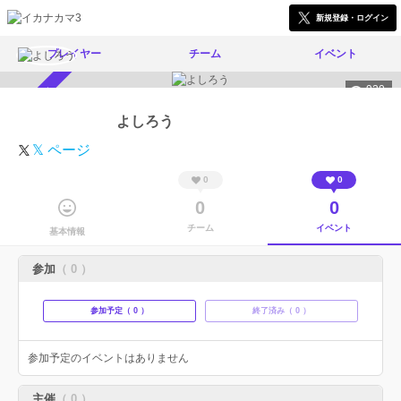
新規登録・ログイン
プレイヤー
チーム
イベント
920
スカウト受付中
よしろう
𝕏 ページ
0
0
0
0
チーム
イベント
基本情報
参加
（ 0 ）
参加予定（ 0 ）
終了済み（ 0 ）
参加予定のイベントはありません
主催
（ 0 ）