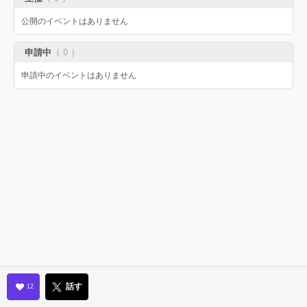
公開のイベントはありません
申請中
（ 0 ）
申請中のイベントはありません
話す
12