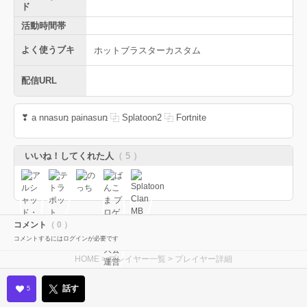
ド
活動時間帯
よく使うブキ
ホットブラスターカスタム
配信URL
❣︎ a nnasuռ painasuռ ⿻ Splatoon2 ⿻ Fortnite
いいね！してくれた人
（ 5 ）
コメント
（ 0 ）
コメントするにはログインが必要です
HOME
>
プレイヤー一覧
> プレイヤー詳細
話す
5