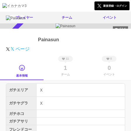
新規登録・ログイン
プレイヤー
チーム
イベント
514
スカウト受付中
Painasun
𝕏 ページ
11
0
1
0
チーム
イベント
基本情報
ガチエリア
X
ガチヤグラ
X
ガチホコ
ガチアサリ
フレンドコー