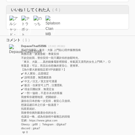
いいね！してくれた人
（ 4 ）
コメント
（ 1 ）
DepauwThad53586
1月24日 2時38分
星VIP俱樂部｜東京・大阪 上門貼心陪伴服務指南
商務出差・旅遊放鬆・專業安排
不妨交給我，替你安排一段只屬於你的放鬆時光。
「東京、大阪……真的能像電影裡那樣，有氣質又漂亮的女生上門嗎？」😏
答案是：可以，而且比你想像的更安心、更簡單。
【為什麼大家都指定星VIP俱樂部？】
✔️ 本人實拍，品質穩定
✔️ 說明清楚，無隱藏套路
✔️ 中文／日文／英文皆可溝通
✔️ 飯店・住家皆可上門，注重隱私
✔️ 現金日圓結算，無需定金
✔️ 一對一協助，不是冷冰冰的客服
我會幫你避開地雷、把關細節，
讓你在日本的每一次安排，都安心又值得。
想讓這趟日本之行多一點溫度？
找星星就好。
我會替你挑到最適合你的女生，
也讓這一晚，成為你旅程中最難忘的回憶
官網：https://www.jpkai.com
Gleezy：jp88 ｜ Telegram：@jpkai7
discord：jpkai7
0