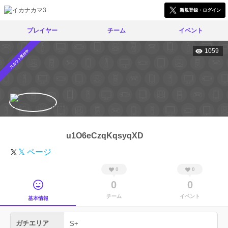
新規登録・ログイン
プレイヤー
チーム
イベント
1059
スカウト受付中
u1O6eCzqKqsyqXD
𝕏 ページ
0
0
0
0
チーム
イベント
基本情報
ガチエリア
S+