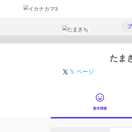
プ
たま
𝕏 ページ
基本情報