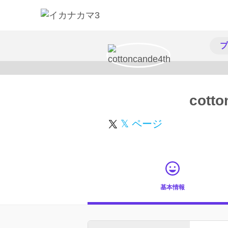
プ
cotto
𝕏 ページ
基本情報