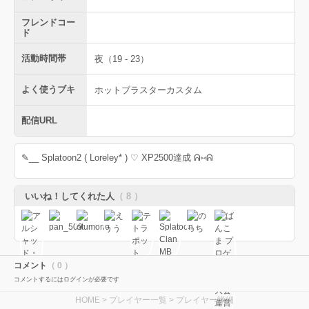
フレンドコー
ド
活動時間帯
夜（19 - 23）
よく使うブキ
ホットブラスターカスタム
配信URL
✎__ Splatoon2 ( Loreley* ) ♡ XP2500達成 ᕱ⑅ᕱ
いいね！してくれた人
（ 8 ）
コメント
（ 0 ）
コメントするにはログインが必要です
HOME
>
プレイヤー一覧
> プレイヤー詳細