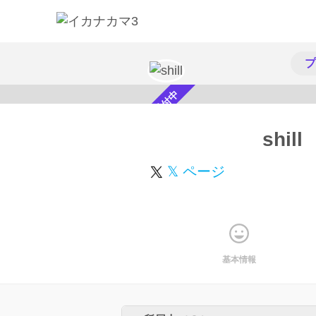
プ
スカウト受付中
shill
𝕏 ページ
基本情報