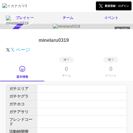
新規登録・ログイン
プレイヤー
チーム
イベント
230
スカウト受付中
minelaru0319
𝕏 ページ
0
0
0
0
チーム
イベント
基本情報
ガチエリア
ガチヤグラ
ガチホコ
ガチアサリ
フレンドコー
ド
活動時間帯