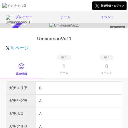
新規登録・ログイン
プレイヤー
チーム
イベント
442
スカウト受付中
UmimorianVo11
𝕏 ページ
5
0
1
0
チーム
イベント
基本情報
ガチエリア
B
ガチヤグラ
A
ガチホコ
A
ガチアサリ
A-