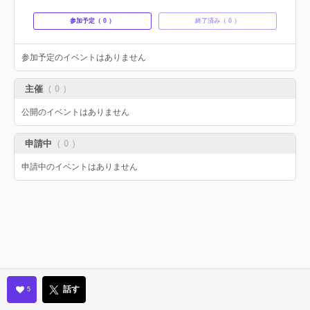
参加予定（ 0 ）
終了済み（ 0 ）
参加予定のイベントはありません
主催
（ 0 ）
公開のイベントはありません
申請中
（ 0 ）
申請中のイベントはありません
話す
5