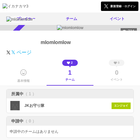
新規登録・ログイン
プレイヤー
チーム
イベント
734
スカウト受付中
mlomlomlow
𝕏 ページ
2
0
1
0
チーム
イベント
基本情報
所属中
（ 1 ）
JKお守り隊
エンジョイ
申請中
（ 0 ）
申請中のチームはありません