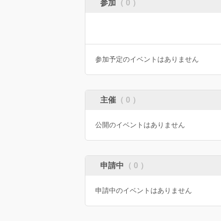
参加
（ 0 ）
参加予定のイベントはありません
主催
（ 0 ）
公開のイベントはありません
申請中
（ 0 ）
申請中のイベントはありません