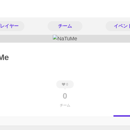
レイヤー
チーム
イベン
Me
0
0
チーム