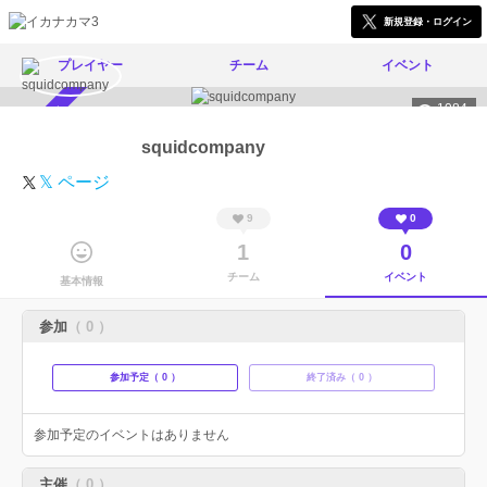
新規登録・ログイン
プレイヤー
チーム
イベント
1084
スカウト受付中
squidcompany
𝕏 ページ
9
0
1
0
チーム
イベント
基本情報
参加
（ 0 ）
参加予定（ 0 ）
終了済み（ 0 ）
参加予定のイベントはありません
主催
（ 0 ）