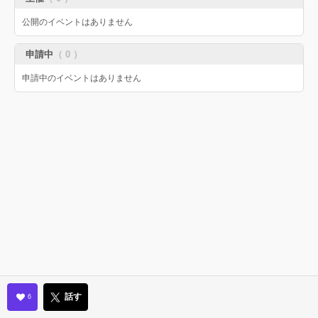
公開のイベントはありません
申請中
（ 0 ）
申請中のイベントはありません
話す
6