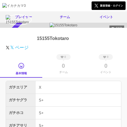
新規登録・ログイン
プレイヤー
チーム
イベント
663
スカウト受付中
15155Tokotaro
𝕏 ページ
0
0
0
0
チーム
イベント
基本情報
ガチエリア
X
ガチヤグラ
S+
ガチホコ
S+
ガチアサリ
S+