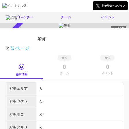
新規登録・ログイン
プレイヤー
チーム
イベント
615
スカウト受付中
翠雨
𝕏 ページ
0
0
0
0
チーム
イベント
基本情報
ガチエリア
S
ガチヤグラ
A-
ガチホコ
S+
ガチアサリ
B-