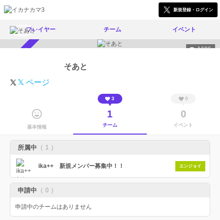
新規登録・ログイン
プレイヤー
チーム
イベント
1606
スカウト受付中
そあと
𝕏 ページ
3
0
1
0
チーム
イベント
基本情報
所属中
（ 1 ）
ika++ 新規メンバー募集中！！
エンジョイ
申請中
（ 0 ）
申請中のチームはありません