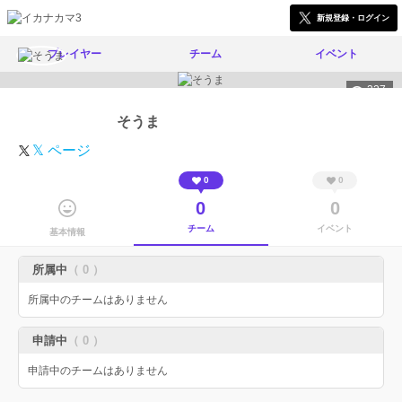
新規登録・ログイン
プレイヤー
チーム
イベント
327
そうま
𝕏 ページ
0
0
0
0
チーム
イベント
基本情報
所属中
（ 0 ）
所属中のチームはありません
申請中
（ 0 ）
申請中のチームはありません