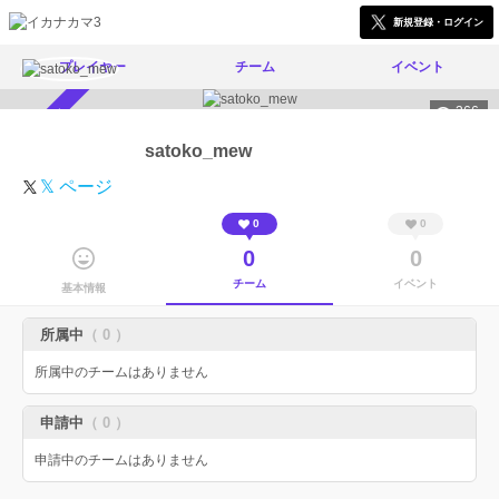
新規登録・ログイン
プレイヤー
チーム
イベント
366
スカウト受付中
satoko_mew
𝕏 ページ
0
0
0
0
チーム
イベント
基本情報
所属中
（ 0 ）
所属中のチームはありません
申請中
（ 0 ）
申請中のチームはありません