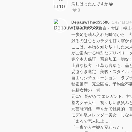
消しはったんですか😭
0
DepauwThad53586
1月24日 1時
【星VIPクラブ東京・大阪｜極
一歩足を踏み入れた瞬間から、
残るのは心とカラダを甘く溶か
ここは、本物を知り尽くした大
がご案内する特別なデリバリー
完全本人保証 写真加工一切な
上質な接客 仕草も言葉も、品
妥協なき選定 美貌・スタイル
自由なシチュエーション ラブ
秘密厳守 完全匿名、予約金不
在籍女性の一例
元CA 艶やかでエレガント、甘
都内女子大生 初々しい微笑み
元芸能関係 華やかで挑発的、
モデル級スレンダー美女 しな
「まるで恋人以上…」
「一夜で人生観が変わった」