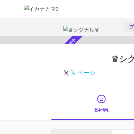
プ
スカウト受付中
♛︎シ
𝕏 ページ
基本情報