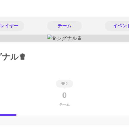
レイヤー
チーム
イベン
グナル♛︎
0
0
チーム