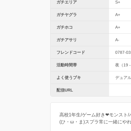
ガチエリア
S+
ガチヤグラ
A+
ガチホコ
A+
ガチアサリ
A-
フレンドコード
0787-03
活動時間帯
夜（19 -
よく使うブキ
デュア
配信URL
高校1年生/ゲーム好き❤モンスト/バン
(ひ・ω・ま)スプラ常に一緒に