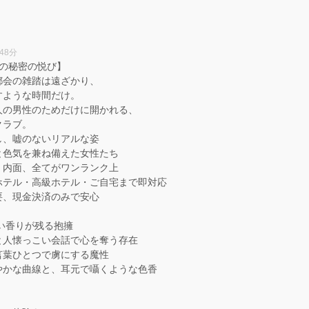
48分
上の秘密の悦び】
都会の雑踏は遠ざかり、
すような時間だけ。
人の男性のためだけに開かれる、
クラブ。
し、嘘のないリアルな姿
と色気を兼ね備えた女性たち
・内面、全てがワンランク上
ホテル・高級ホテル・ご自宅まで即対応
要、現金決済のみで安心
い香りが残る抱擁
と人懐っこい会話で心を奪う存在
言葉ひとつで虜にする魔性
やかな曲線と、耳元で囁くような色香