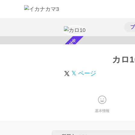
プ
スカウト受付中
カロ1
𝕏 ページ
基本情報