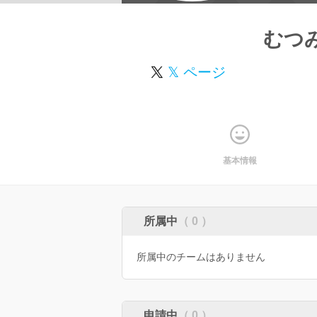
むつ
𝕏 ページ
基本情報
所属中
（ 0 ）
所属中のチームはありません
申請中
（ 0 ）