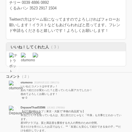
チリー 0039 4886 0892
くるみパン 3523 2917 1504
Twitterの方はゲーム垢になってますのでよろしければフォローお
願いします！イラストなどもあげられればと思ってます。フレン
ド申請もくださると嬉しいです！よろしくお願いします！
いいね！してくれた人
（ 3 ）
コメント
（ 2 ）
otumono
2018年8月12日 15時17分
いいねとコメントはやすぎぃ！
あれ？絵だけが変わった？と思っていたら新アカでしたか！
改めてよろしくお願いします！
0
DepauwThad53586
1月24日 17時59分
【🇯🇵星VIPクラブ｜東京・大阪で“本物の高品質”を】
本当にいい子を知っている人は、見た目だけじゃなく「中身」も大事だとわかってい
ます。
星VIPクラブは、質と満足度を重視する大人の男性のための空間。
安さだけを売りにしたお店ではなく、**「友達にも安心して紹介できる女の子」**だ
けを紹介しています。