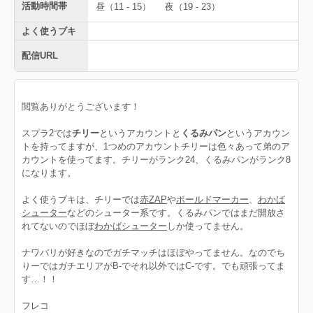
活動時間帯
昼（11 - 15）
夜（19 - 23）
よく使うブキ
配信URL
閲覧ありがとうございます！
スプラ2では
チリー
というアカウントと
くるみパン
というアカウン
トを持ってますが、1つめのアカウントチリーは色々あって弟のア
カウントを使ってます。チリーがランク24、くるみパンがランク8
になります。
よく使うブキは、チリーでは
赤ZAP
や
ボールドマーカー
、
わかば
シューター
などのシューター系です。くるみパンではまだ開放さ
れてないのでほぼ
わかばシューター
しか使ってません。
ナワバリが好きなのでガチマッチはほぼやってません。なのでち
りーではガチエリアがB-でそれ以外ではC-です。でも頑張ってま
す…！！
フレコ