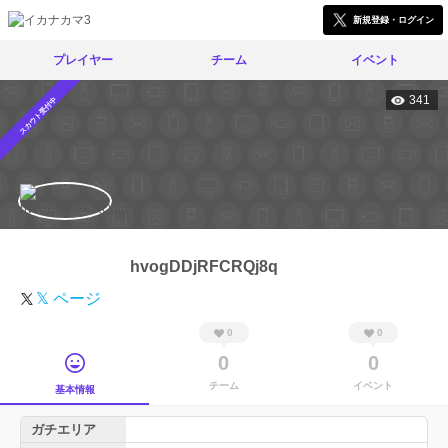
新規登録・ログイン
プレイヤー
チーム
イベント
341
スカウト受付中
hvogDDjRFCRQj8q
𝕏 ページ
0
0
0
0
チーム
イベント
基本情報
ガチエリア