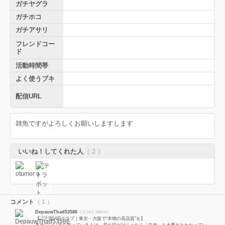
ガチヤグラ
ガチホコ
ガチアサリ
フレンドコー
ド
活動時間帯
よく使うブキ
配信URL
雑魚ですがよろしくお願いしますします
いいね！してくれた人
（ 2 ）
コメント
（ 1 ）
DepauwThad53586
1月24日 18時9分
【🇯🇵星VIPクラブ｜東京・大阪で“本物の高品質”を】