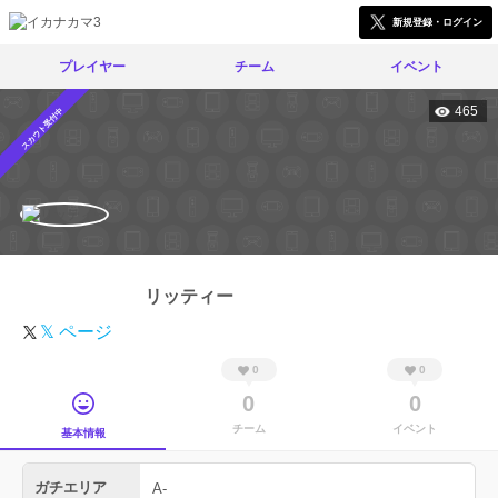
新規登録・ログイン
プレイヤー
チーム
イベント
465
スカウト受付中
リッティー
𝕏 ページ
0
0
0
0
チーム
イベント
基本情報
ガチエリア
A-