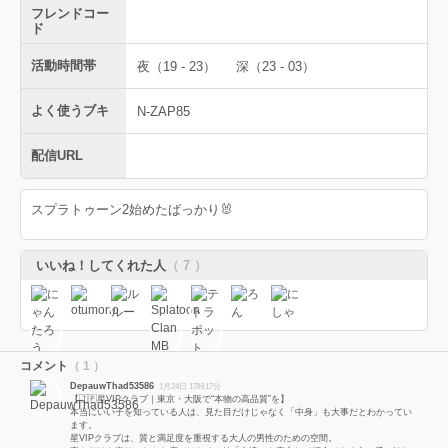
フレンドコー
ド
活動時間帯
夜（19 - 23）
深（23 - 03）
よく使うブキ
N-ZAP85
配信URL
スプラトゥーン2始めたばっかり🐰
いいね！してくれた人
（ 7 ）
コメント
（ 1 ）
DepauwThad53586
1月24日 17時17分
【🇯🇵星VIPクラブ｜東京・大阪で“本物の高品質”を】
本当にいい子を知っている人は、見た目だけじゃなく「中身」も大事だとわかってい
ます。
星VIPクラブは、質と満足度を重視する大人の男性のための空間。