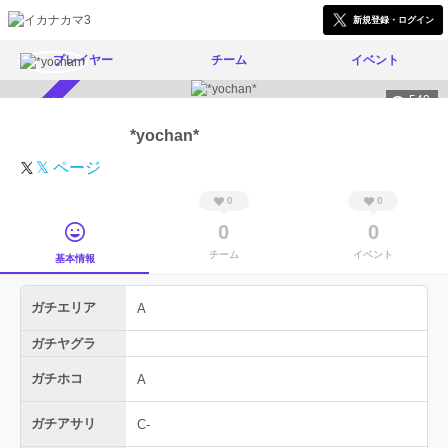
新規登録・ログイン
プレイヤー
チーム
イベント
549
スカウト受付中
*yochan*
𝕏 ページ
0
0
0
0
チーム
イベント
基本情報
ガチエリア
A
ガチヤグラ
ガチホコ
A
ガチアサリ
C-