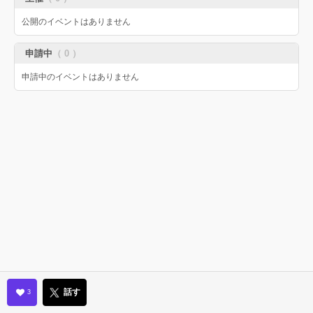
公開のイベントはありません
申請中
（ 0 ）
申請中のイベントはありません
話す
3