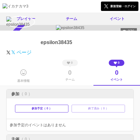
新規登録・ログイン
プレイヤー
チーム
イベント
276
スカウト受付中
epsilon38435
𝕏 ページ
0
0
0
0
チーム
イベント
基本情報
参加
（ 0 ）
参加予定（ 0 ）
終了済み（ 0 ）
参加予定のイベントはありません
主催
（ 0 ）