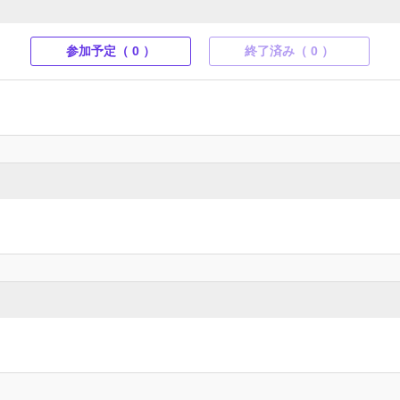
参加予定（ 0 ）
終了済み（ 0 ）