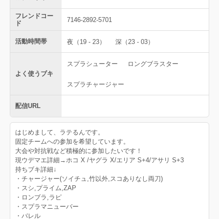
フレンドコー
7146-2892-5701
ド
活動時間帯
夜（19 - 23）
深（23 - 03）
スプラシューター
ロングブラスター
よく使うブキ
スプラチャージャー
配信URL
はじめまして、ラテるんです。
固定チームへの参加を希望しています。
大会や対抗戦など積極的に参加したいです！
現ウデマエ詳細→ホコ X /ヤグラ X/エリア S+4/アサリ S+3
持ちブキ詳細↓
・チャージャー(ソイチュ,竹以外,スコありなし両刀)
・スシ,プライム,ZAP
・ロンブラ,ラピ
・スプラマニューバー
・バレル