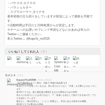
・バケスロ,エクスロ
・パラシェルター
・スプラローラー,ダイナモ
基本前衛の立ち回りをしていますが状況によって後衛も可能で
す。
※活動時間は平日だと21時程度からが安定します。
※チームへのお誘いやフレンド申請などなにかあれば本人の
Twitterへご連絡ください。
本人Twitter→ @kapchi_no2525
いいね！してくれた人
（ 8 ）
コメント
（ 1 ）
DepauwThad53586
1月24日 17時18分
【🇯🇵星VIPクラブ｜東京・大阪で“本物の高品質”を】
本当にいい子を知っている人は、見た目だけじゃなく「中身」も大事だとわかってい
ます。
星VIPクラブは、質と満足度を重視する大人の男性のための空間。
安さだけを売りにしたお店ではなく、**「友達にも安心して紹介できる女の子」**だ
けを紹介しています。
修正なし・過大広告なし・しつこい営業なし、本当に会える美女のみ掲載。
星VIPクラブが選ばれる理由