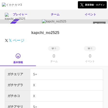
新規登録・ログイン
プレイヤー
チーム
イベント
602
スカウト受付中
kapchi_no2525
𝕏 ページ
0
0
0
0
チーム
イベント
基本情報
ガチエリア
S+
ガチヤグラ
X
ガチホコ
X
ガチアサリ
S+