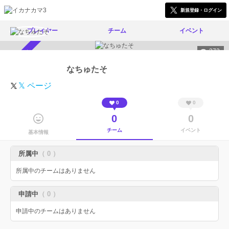
新規登録・ログイン
プレイヤー
チーム
イベント
373
スカウト受付中
なちゅたそ
𝕏 ページ
0
0
0
0
チーム
イベント
基本情報
所属中
（ 0 ）
所属中のチームはありません
申請中
（ 0 ）
申請中のチームはありません