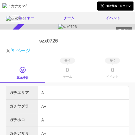
新規登録・ログイン
プレイヤー
チーム
イベント
460
スカウト受付中
szx0726
𝕏 ページ
0
0
0
0
チーム
イベント
基本情報
ガチエリア
A
ガチヤグラ
A+
ガチホコ
A
ガチアサリ
A+